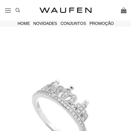
Skip
to
content
HOME
|
NOVIDADES
|
CONJUNTOS
|
PROMOÇÃO