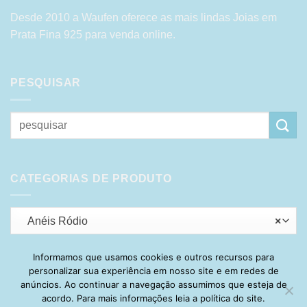
Desde 2010 a Waufen oferece as mais lindas Joias em
Prata Fina 925 para venda online.
PESQUISAR
Pesquisar
por:
CATEGORIAS DE PRODUTO
Anéis Ródio
×
Informamos que usamos cookies e outros recursos para
personalizar sua experiência em nosso site e em redes de
Visa
PayPal
Stripe
MasterCard
Cash
anúncios. Ao continuar a navegação assumimos que esteja de
On
acordo. Para mais informações leia a política do site.
HOME
SOBRE
POLÍTICA DE PRIVACIDADE
ENTREGA
Delivery