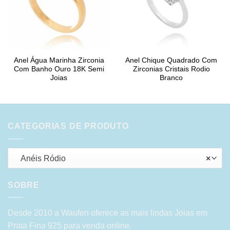
Anel Água Marinha Zirconia
Anel Chique Quadrado Com
Com Banho Ouro 18K Semi
Zirconias Cristais Rodio
Joias
Branco
CATEGORIAS DE PRODUTO
Anéis Ródio
×
SOBRE
Desde 2010 a Waufen oferece as mais lindas Joias em
Prata Fina 925 para venda online.