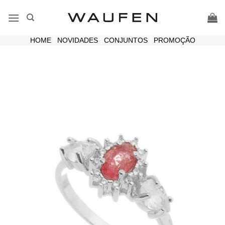
Skip
to
content
HOME
|
NOVIDADES
|
CONJUNTOS
|
PROMOÇÃO