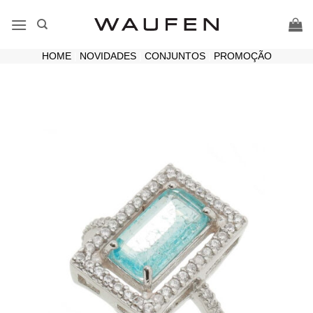
Skip
to
content
HOME
|
NOVIDADES
|
CONJUNTOS
|
PROMOÇÃO