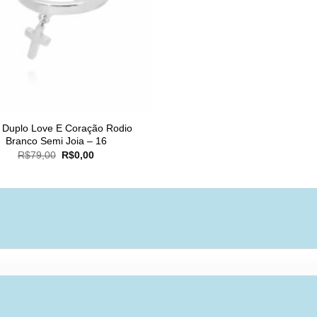
 Duplo Love E Coração Rodio
Branco Semi Joia – 16
O
O
R$
79,00
R$
0,00
preço
preço
original
atual
era:
é:
R$79,00.
R$0,00.