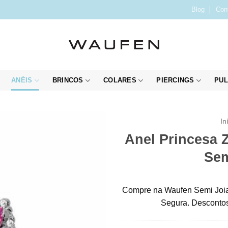
Blog
Con
ANÉIS
BRINCOS
COLARES
PIERCINGS
PUL
In
Anel Princesa 
Sem
Compre na Waufen Semi Joia
Segura. Descontos 