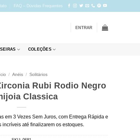
tato
FAQ – Dúvidas Frequentes
ENTRAR
SEIRAS
COLEÇÕES
ício
/
Anéis
/
Solitários
Zirconia Rubi Rodio Negro
ijoia Classica
s em 3 Vezes Sem Juros, com Entrega Rápida e
incríveis até finalizarem os estoques.
SKU:
0681