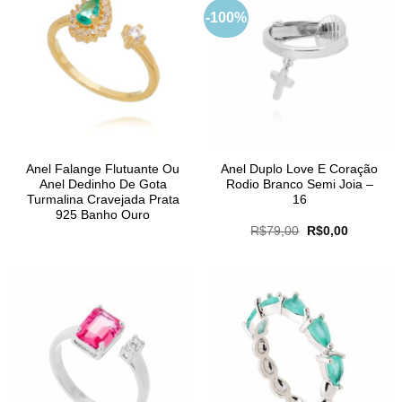
-100%
Anel Falange Flutuante Ou
Anel Duplo Love E Coração
Anel Dedinho De Gota
Rodio Branco Semi Joia –
Turmalina Cravejada Prata
16
925 Banho Ouro
O
O
R$
79,00
R$
0,00
preço
preço
original
atual
era:
é:
R$79,00.
R$0,00.