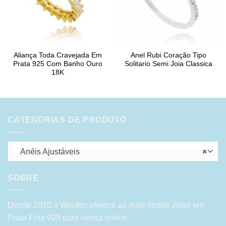
Aliança Toda Cravejada Em
Anel Rubi Coração Tipo
Prata 925 Com Banho Ouro
Solitario Semi Joia Classica
18K
CATEGORIAS DE PRODUTO
Anéis Ajustáveis
×
SOBRE
Desde 2010 a Waufen oferece as mais lindas Joias em
Prata Fina 925 para venda online.