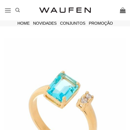
Skip
to
content
HOME
|
NOVIDADES
|
CONJUNTOS
|
PROMOÇÃO