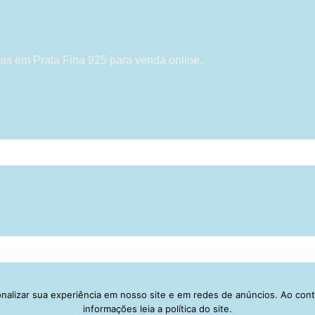
as em Prata Fina 925 para venda online.
alizar sua experiência em nosso site e em redes de anúncios. Ao con
Visa
PayPal
Stripe
MasterCard
Cash
informações leia a política do site.