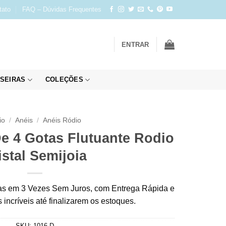
tato
FAQ – Dúvidas Frequentes
ENTRAR
SEIRAS
COLEÇÕES
io
/
Anéis
/
Anéis Ródio
e 4 Gotas Flutuante Rodio
istal Semijoia
s em 3 Vezes Sem Juros, com Entrega Rápida e
incríveis até finalizarem os estoques.
SKU:
1016-D