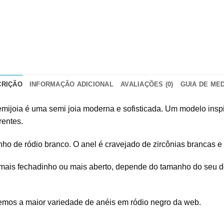
CRIÇÃO
INFORMAÇÃO ADICIONAL
AVALIAÇÕES (0)
GUIA DE ME
semijoia é uma semi joia moderna e sofisticada. Um modelo insp
rentes.
ho de ródio branco. O anel é cravejado de zircônias brancas e 4
mais fechadinho ou mais aberto, depende do tamanho do seu d
emos a maior variedade de anéis em ródio negro da web.