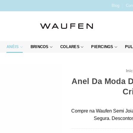
Blog
Con
ANÉIS
BRINCOS
COLARES
PIERCINGS
PUL
Iníc
Anel Da Moda D
Cr
Compre na Waufen Semi Joia
Segura. Descontos 