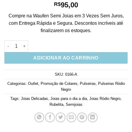
95,00
R$
Compre na Waufen Semi Joias em 3 Vezes Sem Juros,
com Entrega Rápida e Segura. Descontos incríveis até
finalizarem os estoques.
Pulseira Paz E Amor Rodio Negro E Zirconias Rubis Semi Joia 
ADICIONAR AO CARRINHO
SKU:
0166-A
Categorias:
Outlet
,
Promoção de Colares
,
Pulseiras
,
Pulseiras Ródio
Negro
Tags:
Joias Delicadas
,
Joias para o dia a dia
,
Joias Ródio Negro
,
Rubelita
,
Semijoias