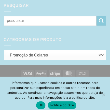
PESQUISAR
Pesquisar
por:
CATEGORIAS DE PRODUTO
Promoção de Colares
×
Visa
PayPal
Stripe
MasterCard
Cash
On
Informamos que usamos cookies e outros recursos para
HOME
SOBRE
POLÍTICA DE PRIVACIDADE
ENTREGA
Delivery
TROCA E DEVOLUÇÃO
GARANTIA
FAQ
CARRINHO
personalizar sua experiência em nosso site e em redes de
MINHA CONTA
CONTATO
anúncios. Ao continuar a navegação assumimos que esteja de
acordo. Para mais informações leia a política do site.
Ok
Política do Site