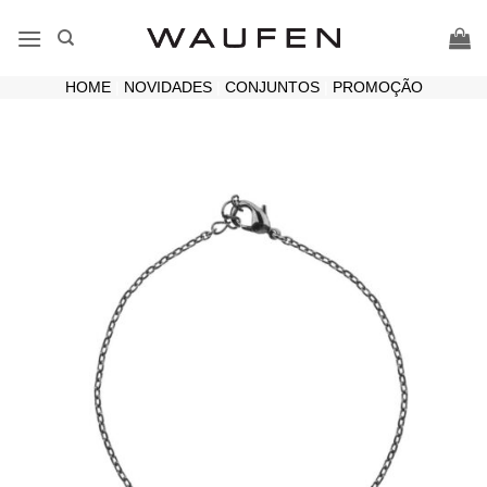
Skip
to
content
HOME
|
NOVIDADES
|
CONJUNTOS
|
PROMOÇÃO