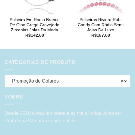
Pulseira Em Rodio Branco
Pulseiras Riviera Rubi
De Olho Grego Cravejado
Candy Com Ródio Semi
Zirconias Joias Da Moda
Joias De Luxo
R$
142,00
R$
187,00
CATEGORIAS DE PRODUTO
Promoção de Colares
×
SOBRE
Desde 2010 a Waufen oferece as mais lindas Joias em
Prata Fina 925 para venda online.