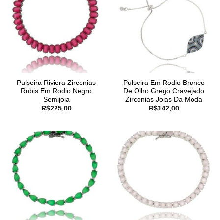
Pulseira Riviera Zirconias
Pulseira Em Rodio Branco
Rubis Em Rodio Negro
De Olho Grego Cravejado
Semijoia
Zirconias Joias Da Moda
R$
225,00
R$
142,00