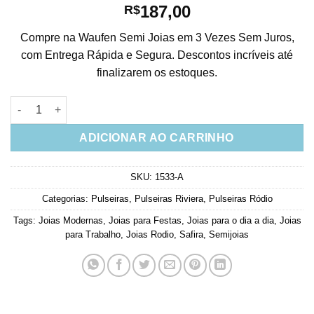
187,00
R$
Compre na Waufen Semi Joias em 3 Vezes Sem Juros,
com Entrega Rápida e Segura. Descontos incríveis até
finalizarem os estoques.
Pulseiras Riviera Safira Com Ródio Semi Joias Sofisticada qua
ADICIONAR AO CARRINHO
SKU:
1533-A
Categorias:
Pulseiras
,
Pulseiras Riviera
,
Pulseiras Ródio
Tags:
Joias Modernas
,
Joias para Festas
,
Joias para o dia a dia
,
Joias
para Trabalho
,
Joias Rodio
,
Safira
,
Semijoias