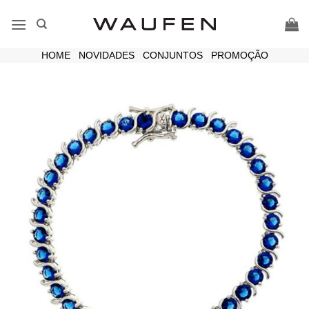
Skip
to
content
HOME
|
NOVIDADES
|
CONJUNTOS
|
PROMOÇÃO