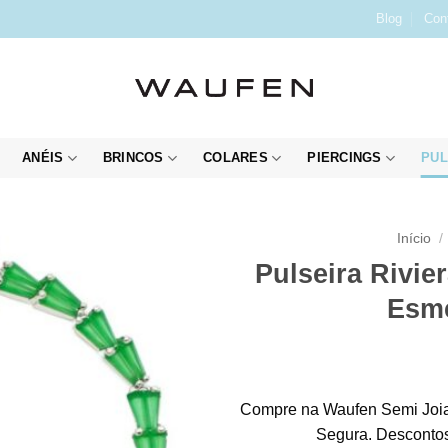
Blog
Con
ANÉIS
BRINCOS
COLARES
PIERCINGS
PUL
Início
/
Pulseira Rivie
Esme
Compre na Waufen Semi Joia
Segura. Descontos 