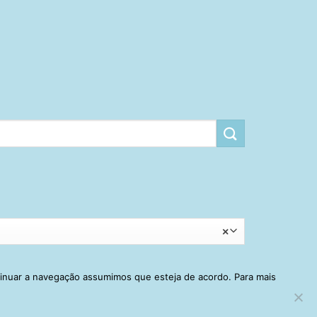
×
tinuar a navegação assumimos que esteja de acordo. Para mais
RRINHO
MINHA CONTA
CONTATO