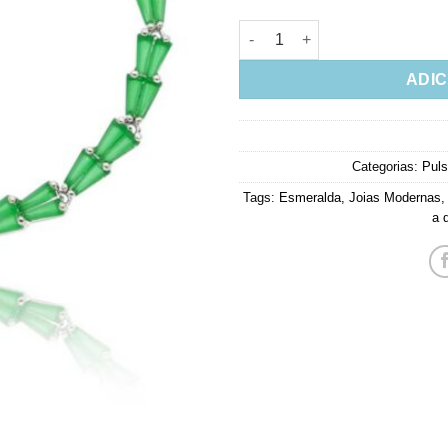
Pulseira Riviera Baguete Com 
ADIC
Categorias:
Puls
Tags:
Esmeralda
,
Joias Modernas
a 