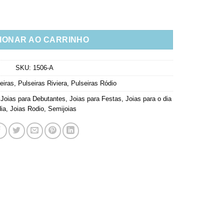
Zirconias Esmeralda Semijoia quantidade
IONAR AO CARRINHO
SKU:
1506-A
eiras
,
Pulseiras Riviera
,
Pulseiras Ródio
,
Joias para Debutantes
,
Joias para Festas
,
Joias para o dia
dia
,
Joias Rodio
,
Semijoias