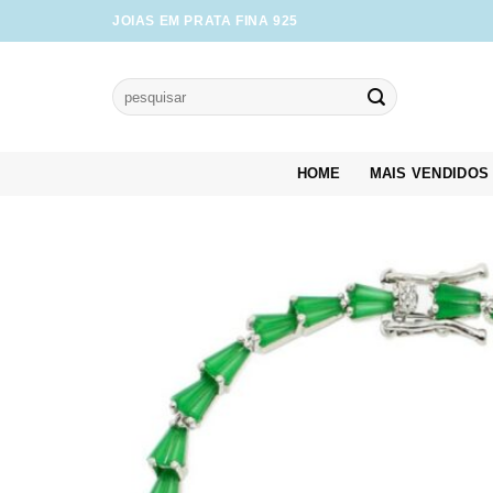
Skip
JOIAS EM PRATA FINA 925
to
content
Pesquisar
por:
HOME
MAIS VENDIDOS