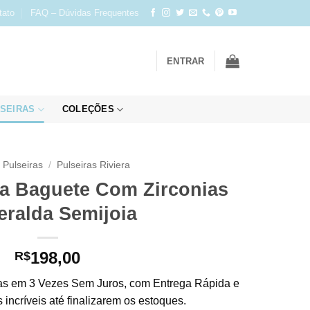
tato
FAQ – Dúvidas Frequentes
ENTRAR
SEIRAS
COLEÇÕES
Pulseiras
/
Pulseiras Riviera
ra Baguete Com Zirconias
ralda Semijoia
198,00
R$
s em 3 Vezes Sem Juros, com Entrega Rápida e
incríveis até finalizarem os estoques.