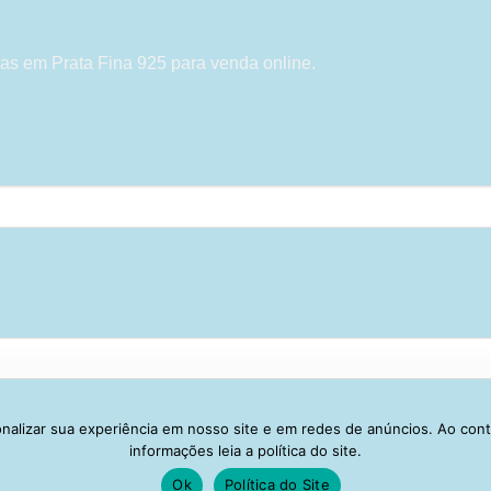
as em Prata Fina 925 para venda online.
alizar sua experiência em nosso site e em redes de anúncios. Ao con
Visa
PayPal
Stripe
MasterCard
Cash
informações leia a política do site.
On
Ok
Política do Site
IVACIDADE
ENTREGA
TROCA E DEVOLUÇÃO
GARANTIA
FAQ
CA
Delivery