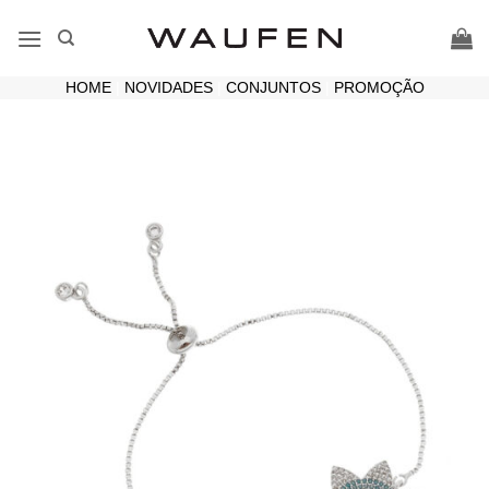
Skip
to
content
HOME
|
NOVIDADES
|
CONJUNTOS
|
PROMOÇÃO