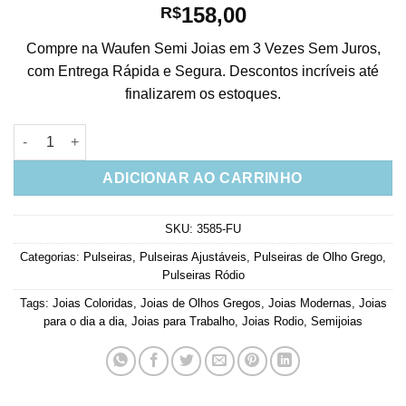
158,00
R$
Compre na Waufen Semi Joias em 3 Vezes Sem Juros,
com Entrega Rápida e Segura. Descontos incríveis até
finalizarem os estoques.
Pulseira Olho Grego De Sol Cravejado De Nano Zirconias Semi
ADICIONAR AO CARRINHO
SKU:
3585-FU
Categorias:
Pulseiras
,
Pulseiras Ajustáveis
,
Pulseiras de Olho Grego
,
Pulseiras Ródio
Tags:
Joias Coloridas
,
Joias de Olhos Gregos
,
Joias Modernas
,
Joias
para o dia a dia
,
Joias para Trabalho
,
Joias Rodio
,
Semijoias