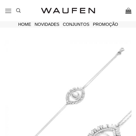
Skip
to
content
HOME
|
NOVIDADES
|
CONJUNTOS
|
PROMOÇÃO