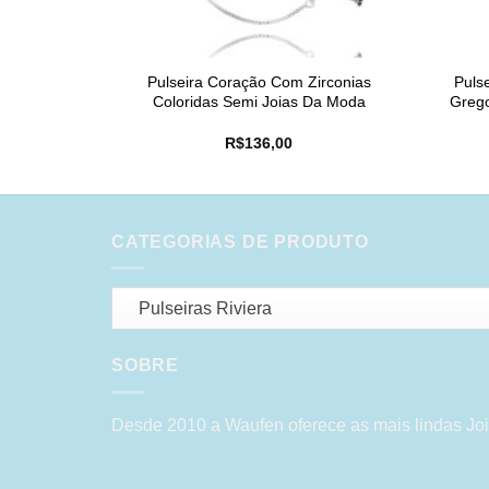
Pulseira Coração Com Zirconias
Puls
Coloridas Semi Joias Da Moda
Grego
R$
136,00
CATEGORIAS DE PRODUTO
Pulseiras Riviera
SOBRE
Desde 2010 a Waufen oferece as mais lindas Joi