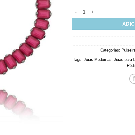
Pulseira Riviera Zirconias Ru
ADIC
Categorias:
Pulseir
Tags:
Joias Modernas
,
Joias para 
Ródi