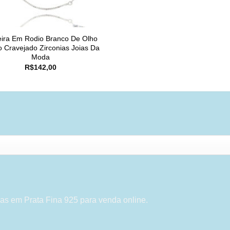
eira Em Rodio Branco De Olho
 Cravejado Zirconias Joias Da
Moda
R$
142,00
as em Prata Fina 925 para venda online.