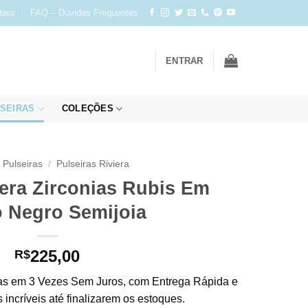
tato
FAQ – Dúvidas Frequentes
ENTRAR
SEIRAS
COLEÇÕES
Pulseiras
/
Pulseiras Riviera
iera Zirconias Rubis Em
 Negro Semijoia
225,00
R$
s em 3 Vezes Sem Juros, com Entrega Rápida e
incríveis até finalizarem os estoques.