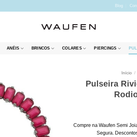
Blog
Con
ANÉIS
BRINCOS
COLARES
PIERCINGS
PUL
Início
/
Pulseira Riv
Rodio
Compre na Waufen Semi Joia
Segura. Descontos 