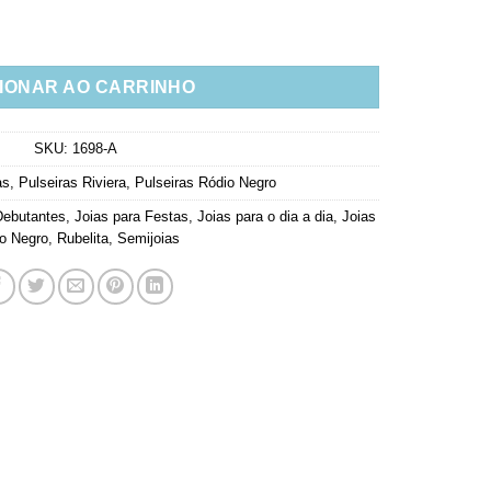
bis Em Rodio Negro Semijoia quantidade
IONAR AO CARRINHO
SKU:
1698-A
as
,
Pulseiras Riviera
,
Pulseiras Ródio Negro
Debutantes
,
Joias para Festas
,
Joias para o dia a dia
,
Joias
o Negro
,
Rubelita
,
Semijoias