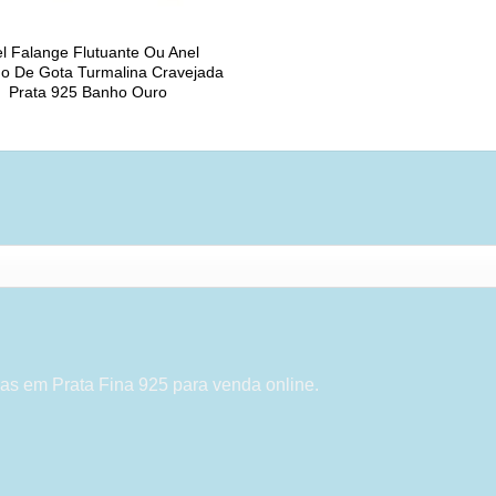
l Falange Flutuante Ou Anel
o De Gota Turmalina Cravejada
Prata 925 Banho Ouro
as em Prata Fina 925 para venda online.