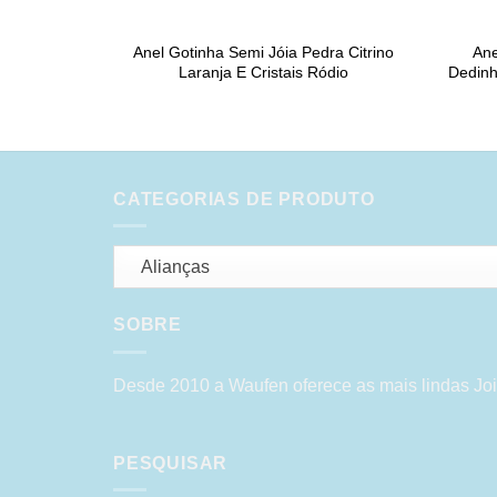
Anel Gotinha Semi Jóia Pedra Citrino
Ane
Laranja E Cristais Ródio
Dedinh
CATEGORIAS DE PRODUTO
Alianças
SOBRE
Desde 2010 a Waufen oferece as mais lindas Joi
PESQUISAR