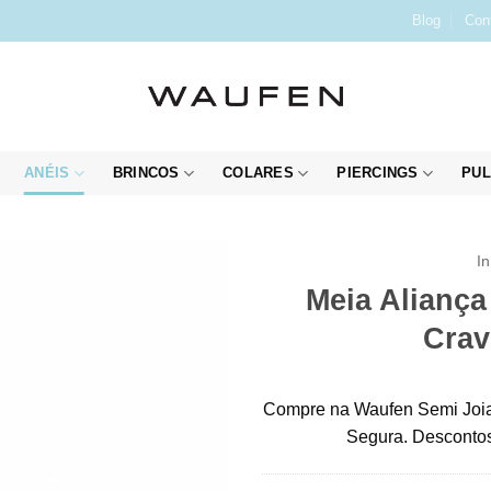
Blog
Con
ANÉIS
BRINCOS
COLARES
PIERCINGS
PUL
In
Meia Aliança
Crav
Compre na Waufen Semi Joia
Segura. Descontos 