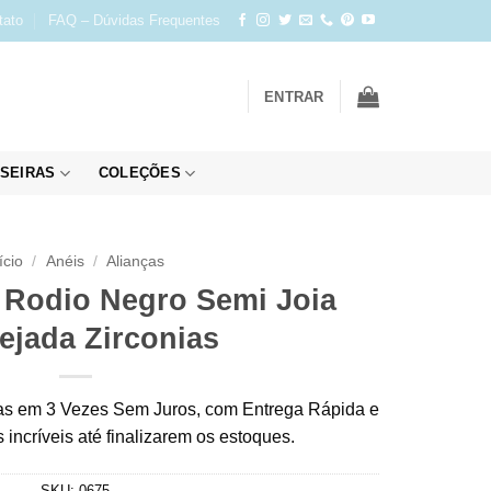
tato
FAQ – Dúvidas Frequentes
ENTRAR
SEIRAS
COLEÇÕES
ício
/
Anéis
/
Alianças
 Rodio Negro Semi Joia
ejada Zirconias
s em 3 Vezes Sem Juros, com Entrega Rápida e
incríveis até finalizarem os estoques.
SKU:
0675