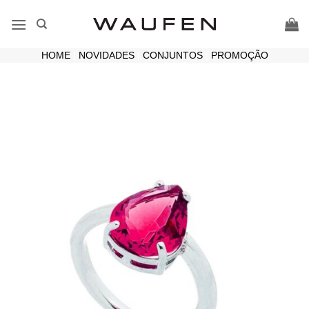
Skip
to
content
HOME
|
NOVIDADES
|
CONJUNTOS
|
PROMOÇÃO