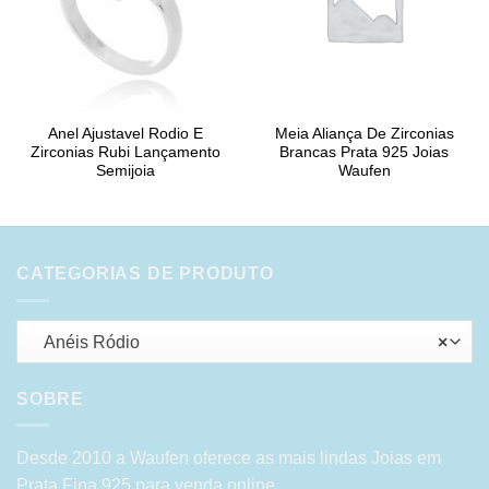
Anel Ajustavel Rodio E
Meia Aliança De Zirconias
Zirconias Rubi Lançamento
Brancas Prata 925 Joias
Semijoia
Waufen
CATEGORIAS DE PRODUTO
Anéis Ródio
×
SOBRE
Desde 2010 a Waufen oferece as mais lindas Joias em
Prata Fina 925 para venda online.