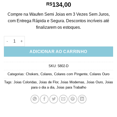
134,00
R$
Compre na Waufen Semi Joias em 3 Vezes Sem Juros,
com Entrega Rápida e Segura. Descontos incríveis até
finalizarem os estoques.
Choker Meia Flor Fosca Com Pedras Coloridas Banho Ouro Sem
ADICIONAR AO CARRINHO
SKU:
5802-D
Categorias:
Chokers
,
Colares
,
Colares com Pingente
,
Colares Ouro
Tags:
Joias Coloridas
,
Joias de Flor
,
Joias Modernas
,
Joias Ouro
,
Joias
para o dia a dia
,
Joias para Trabalho