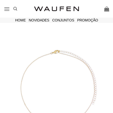
Skip
to
content
HOME
|
NOVIDADES
|
CONJUNTOS
|
PROMOÇÃO