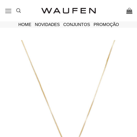
Skip
to
content
HOME
|
NOVIDADES
|
CONJUNTOS
|
PROMOÇÃO