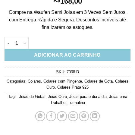
168,00
R$
Compre na Waufen Semi Joias em 3 Vezes Sem Juros,
com Entrega Rápida e Segura. Descontos incríveis até
finalizarem os estoques.
Colar Prata 925 Gotinha Turmalina Joia De Luxo Banho De Our
ADICIONAR AO CARRINHO
SKU:
7038-D
Categorias:
Colares
,
Colares com Pingente
,
Colares de Gota
,
Colares
Ouro
,
Colares Prata 925
Tags:
Joias de Gotas
,
Joias Ouro
,
Joias para o dia a dia
,
Joias para
Trabalho
,
Turmalina