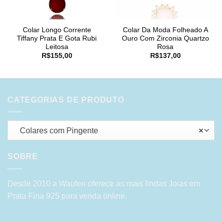
Colar Longo Corrente
Colar Da Moda Folheado A
Tiffany Prata E Gota Rubi
Ouro Com Zirconia Quartzo
Leitosa
Rosa
R$
155,00
R$
137,00
CATEGORIAS DE PRODUTO
Colares com Pingente
×
SOBRE
Desde 2010 a Waufen oferece as mais lindas Joias em
Prata Fina 925 para venda online.