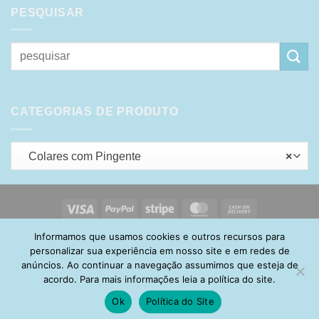
PESQUISAR
Pesquisar
por:
CATEGORIAS DE PRODUTO
Colares com Pingente
×
Visa
PayPal
Stripe
MasterCard
Cash
On
Informamos que usamos cookies e outros recursos para
HOME
SOBRE
POLÍTICA DE PRIVACIDADE
ENTREGA
Delivery
TROCA E DEVOLUÇÃO
GARANTIA
FAQ
CARRINHO
personalizar sua experiência em nosso site e em redes de
MINHA CONTA
CONTATO
anúncios. Ao continuar a navegação assumimos que esteja de
acordo. Para mais informações leia a política do site.
Ok
Política do Site