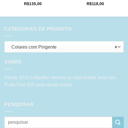
R$
135,00
R$
118,00
CATEGORIAS DE PRODUTO
Colares com Pingente
×
SOBRE
Desde 2010 a Waufen oferece as mais lindas Joias em
Prata Fina 925 para venda online.
PESQUISAR
Pesquisar
por: