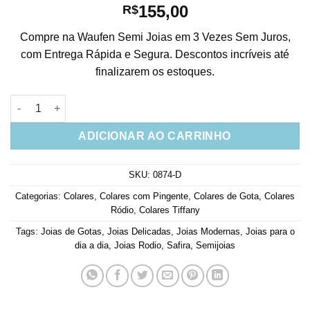
155,00
R$
Compre na Waufen Semi Joias em 3 Vezes Sem Juros,
com Entrega Rápida e Segura. Descontos incríveis até
finalizarem os estoques.
Colar De Gota Grande Azul E Corrente Tiffany Longa Rodio qu
ADICIONAR AO CARRINHO
SKU:
0874-D
Categorias:
Colares
,
Colares com Pingente
,
Colares de Gota
,
Colares
Ródio
,
Colares Tiffany
Tags:
Joias de Gotas
,
Joias Delicadas
,
Joias Modernas
,
Joias para o
dia a dia
,
Joias Rodio
,
Safira
,
Semijoias