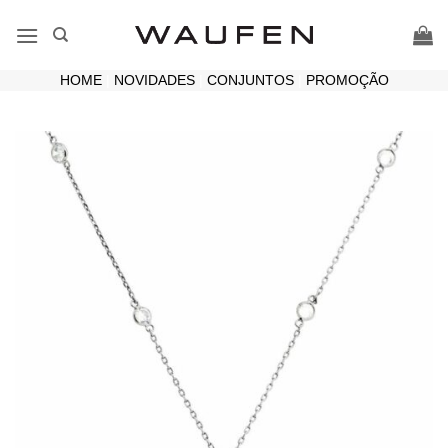
Skip
to
content
HOME
|
NOVIDADES
|
CONJUNTOS
|
PROMOÇÃO