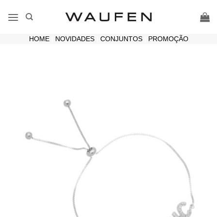
Skip
to
content
HOME
|
NOVIDADES
|
CONJUNTOS
|
PROMOÇÃO