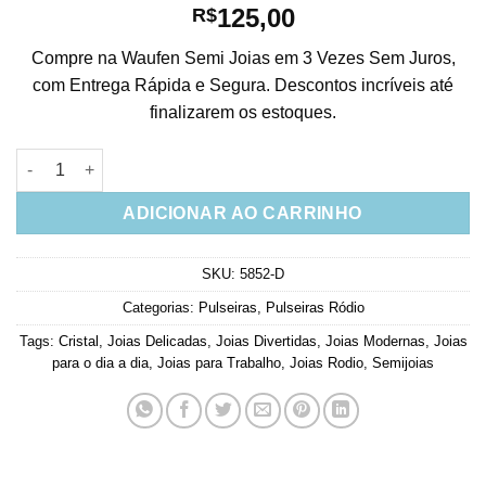
125,00
R$
Compre na Waufen Semi Joias em 3 Vezes Sem Juros,
com Entrega Rápida e Segura. Descontos incríveis até
finalizarem os estoques.
Pulseira CHIC ajustável cravejada de zirconias ródio semi joia
ADICIONAR AO CARRINHO
SKU:
5852-D
Categorias:
Pulseiras
,
Pulseiras Ródio
Tags:
Cristal
,
Joias Delicadas
,
Joias Divertidas
,
Joias Modernas
,
Joias
para o dia a dia
,
Joias para Trabalho
,
Joias Rodio
,
Semijoias