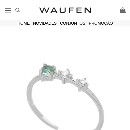
Skip
to
content
HOME
|
NOVIDADES
|
CONJUNTOS
|
PROMOÇÃO