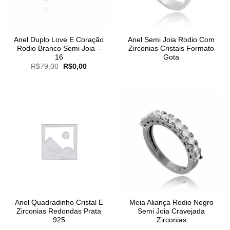
Anel Duplo Love E Coração
Anel Semi Joia Rodio Com
Rodio Branco Semi Joia –
Zirconias Cristais Formato
16
Gota
O
O
R$
79,00
R$
0,00
preço
preço
original
atual
era:
é:
R$79,00.
R$0,00.
Anel Quadradinho Cristal E
Meia Aliança Rodio Negro
Zirconias Redondas Prata
Semi Joia Cravejada
925
Zirconias