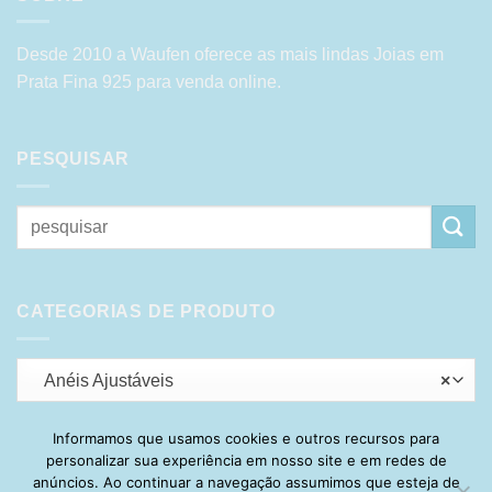
Desde 2010 a Waufen oferece as mais lindas Joias em
Prata Fina 925 para venda online.
PESQUISAR
Pesquisar
por:
CATEGORIAS DE PRODUTO
Anéis Ajustáveis
×
Informamos que usamos cookies e outros recursos para
personalizar sua experiência em nosso site e em redes de
Visa
PayPal
Stripe
MasterCard
Cash
anúncios. Ao continuar a navegação assumimos que esteja de
On