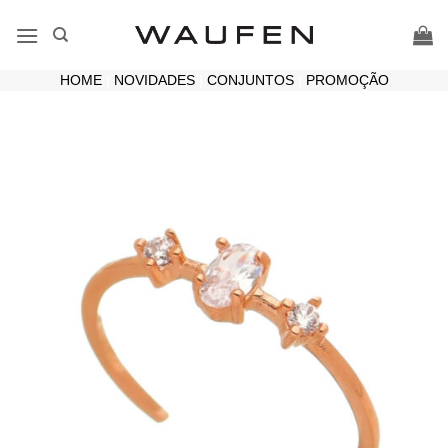
Skip
to
content
HOME
|
NOVIDADES
|
CONJUNTOS
|
PROMOÇÃO