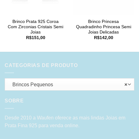
Brinco Prata 925 Coroa
Brinco Princesa
Com Zirconias Cristais Semi
Quadradinho Princesa Semi
Joias
Joias Delicadas
R$
151,00
R$
142,00
CATEGORIAS DE PRODUTO
Brincos Pequenos
×
SOBRE
Desde 2010 a Waufen oferece as mais lindas Joias em
Prata Fina 925 para venda online.