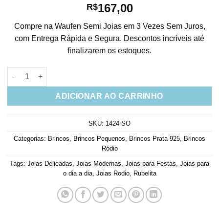
167,00
R$
Compre na Waufen Semi Joias em 3 Vezes Sem Juros,
com Entrega Rápida e Segura. Descontos incríveis até
finalizarem os estoques.
Brinco Prata 925 Com Zirconias Rubi Semi Joias Modernas qua
ADICIONAR AO CARRINHO
SKU:
1424-SO
Categorias:
Brincos
,
Brincos Pequenos
,
Brincos Prata 925
,
Brincos
Ródio
Tags:
Joias Delicadas
,
Joias Modernas
,
Joias para Festas
,
Joias para
o dia a dia
,
Joias Rodio
,
Rubelita