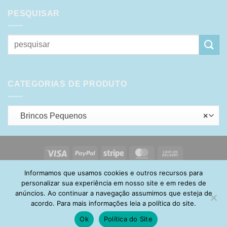
PESQUISAR
Pesquisar
por:
CATEGORIAS DE PRODUTO
Brincos Pequenos
×
Visa
PayPal
Stripe
MasterCard
Cash
On
Informamos que usamos cookies e outros recursos para
HOME
SOBRE
POLÍTICA DE PRIVACIDADE
ENTREGA
Delivery
TROCA E DEVOLUÇÃO
GARANTIA
FAQ
CARRINHO
personalizar sua experiência em nosso site e em redes de
MINHA CONTA
CONTATO
anúncios. Ao continuar a navegação assumimos que esteja de
acordo. Para mais informações leia a política do site.
Ok
Política do Site