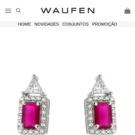
Skip
to
content
HOME
|
NOVIDADES
|
CONJUNTOS
|
PROMOÇÃO