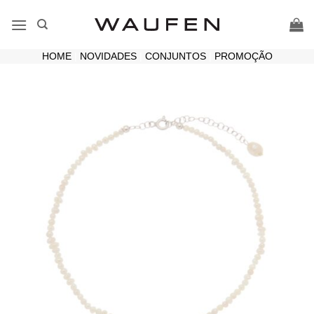
Skip
to
content
HOME
|
NOVIDADES
|
CONJUNTOS
|
PROMOÇÃO