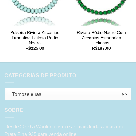
Pulseira Riviera Zirconias
Riviera Ródio Negro Com
Turmalina Leitosa Rodio
Zirconias Esmeralda
Negro
Leitosas
R$
225,00
R$
187,00
CATEGORIAS DE PRODUTO
Tornozeleiras
×
SOBRE
Desde 2010 a Waufen oferece as mais lindas Joias em
Prata Fina 925 para venda online.