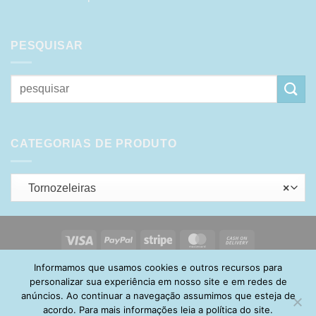
PESQUISAR
Pesquisar
por:
CATEGORIAS DE PRODUTO
Tornozeleiras
×
Visa
PayPal
Stripe
MasterCard
Cash
On
Informamos que usamos cookies e outros recursos para
HOME
SOBRE
POLÍTICA DE PRIVACIDADE
ENTREGA
Delivery
TROCA E DEVOLUÇÃO
GARANTIA
FAQ
CARRINHO
personalizar sua experiência em nosso site e em redes de
MINHA CONTA
CONTATO
anúncios. Ao continuar a navegação assumimos que esteja de
acordo. Para mais informações leia a política do site.