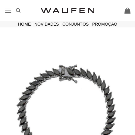
Skip
to
content
HOME
|
NOVIDADES
|
CONJUNTOS
|
PROMOÇÃO