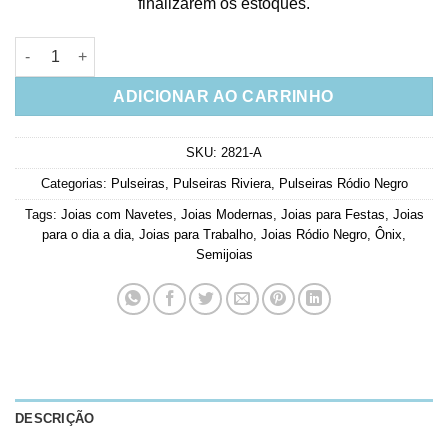
finalizarem os estoques.
Pulseira Riviera De Navetes Pretas Rodio Negro Semi Joia Fina
ADICIONAR AO CARRINHO
SKU:
2821-A
Categorias:
Pulseiras
,
Pulseiras Riviera
,
Pulseiras Ródio Negro
Tags:
Joias com Navetes
,
Joias Modernas
,
Joias para Festas
,
Joias
para o dia a dia
,
Joias para Trabalho
,
Joias Ródio Negro
,
Ônix
,
Semijoias
DESCRIÇÃO