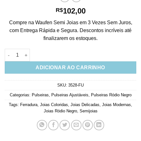
102,00
R$
Compre na Waufen Semi Joias em 3 Vezes Sem Juros,
com Entrega Rápida e Segura. Descontos incríveis até
finalizarem os estoques.
Pulseira Ferradura Ajustavel Safira E Branca Em Rodio Negro J
ADICIONAR AO CARRINHO
SKU:
3528-FU
Categorias:
Pulseiras
,
Pulseiras Ajustáveis
,
Pulseiras Ródio Negro
Tags:
Ferradura
,
Joias Coloridas
,
Joias Delicadas
,
Joias Modernas
,
Joias Ródio Negro
,
Semijoias