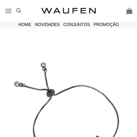
Skip
to
content
HOME
|
NOVIDADES
|
CONJUNTOS
|
PROMOÇÃO