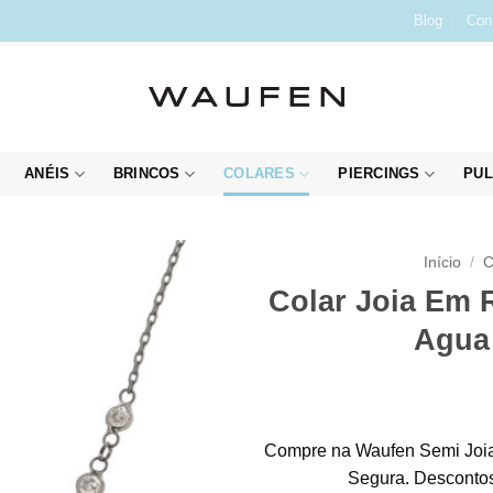
Blog
Con
ANÉIS
BRINCOS
COLARES
PIERCINGS
PUL
Início
/
C
Colar Joia Em
Agua
Compre na Waufen Semi Joia
Segura. Descontos 