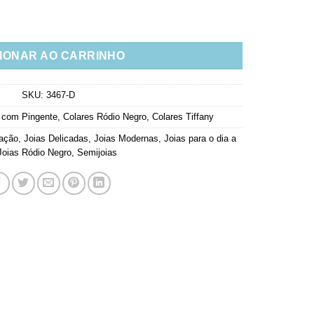
om Coração Agua Marinha Fusion quantidade
IONAR AO CARRINHO
SKU:
3467-D
 com Pingente
,
Colares Ródio Negro
,
Colares Tiffany
ração
,
Joias Delicadas
,
Joias Modernas
,
Joias para o dia a
Joias Ródio Negro
,
Semijoias