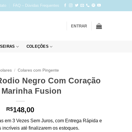
tato
FAQ – Dúvidas Frequentes
ENTRAR
SEIRAS
COLEÇÕES
olares
/
Colares com Pingente
 Rodio Negro Com Coração
 Marinha Fusion
148,00
R$
s em 3 Vezes Sem Juros, com Entrega Rápida e
incríveis até finalizarem os estoques.