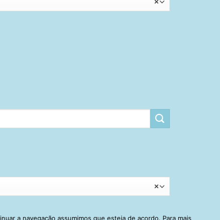
×
×
tinuar a navegação assumimos que esteja de acordo. Para mais