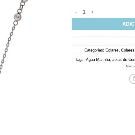
Colar Joia Em Rodio Negro C
ADIC
Categorias:
Colares
,
Colares
Tags:
Água Marinha
,
Joias de Co
dia
,