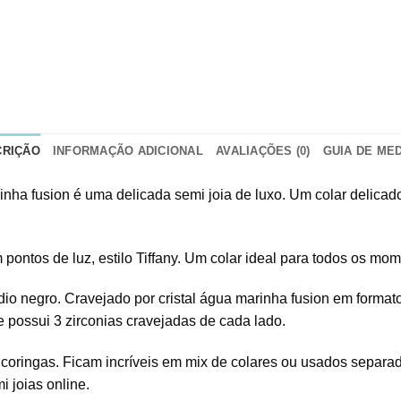
CRIÇÃO
INFORMAÇÃO ADICIONAL
AVALIAÇÕES (0)
GUIA DE ME
nha fusion é uma delicada semi joia de luxo. Um colar delicad
 pontos de luz, estilo Tiffany. Um colar ideal para todos os mom
io negro. Cravejado por cristal água marinha fusion em format
e possui 3 zirconias cravejadas de cada lado.
 coringas. Ficam incríveis em mix de colares ou usados separa
 joias online.