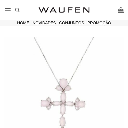
Skip
to
content
HOME
|
NOVIDADES
|
CONJUNTOS
|
PROMOÇÃO