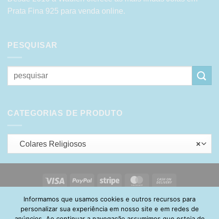
Prata Fina 925 para venda online.
PESQUISAR
Pesquisar
por:
CATEGORIAS DE PRODUTO
Colares Religiosos
×
Visa
PayPal
Stripe
MasterCard
Cash
On
Informamos que usamos cookies e outros recursos para
HOME
SOBRE
POLÍTICA DE PRIVACIDADE
ENTREGA
Delivery
TROCA E DEVOLUÇÃO
GARANTIA
FAQ
CARRINHO
personalizar sua experiência em nosso site e em redes de
MINHA CONTA
CONTATO
anúncios. Ao continuar a navegação assumimos que esteja de