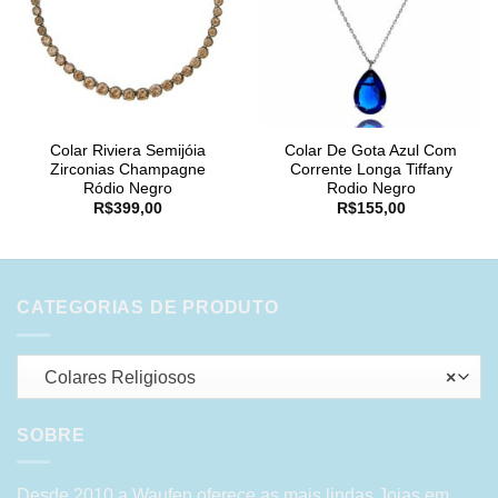
Colar Riviera Semijóia
Colar De Gota Azul Com
Zirconias Champagne
Corrente Longa Tiffany
Ródio Negro
Rodio Negro
R$
399,00
R$
155,00
CATEGORIAS DE PRODUTO
Colares Religiosos
×
SOBRE
Desde 2010 a Waufen oferece as mais lindas Joias em