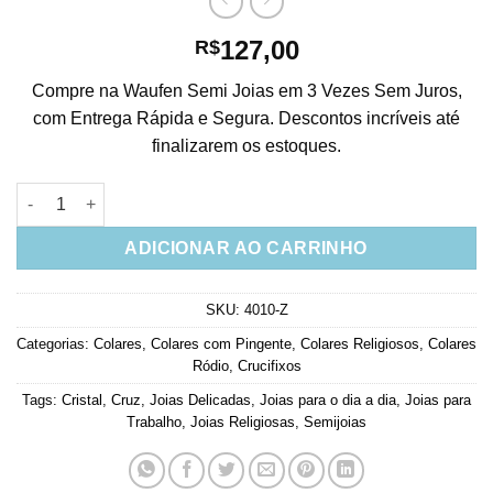
127,00
R$
Compre na Waufen Semi Joias em 3 Vezes Sem Juros,
com Entrega Rápida e Segura. Descontos incríveis até
finalizarem os estoques.
Crucifixo Lapidação Quadradinha Joia Moderna Zirconias Bran
ADICIONAR AO CARRINHO
SKU:
4010-Z
Categorias:
Colares
,
Colares com Pingente
,
Colares Religiosos
,
Colares
Ródio
,
Crucifixos
Tags:
Cristal
,
Cruz
,
Joias Delicadas
,
Joias para o dia a dia
,
Joias para
Trabalho
,
Joias Religiosas
,
Semijoias