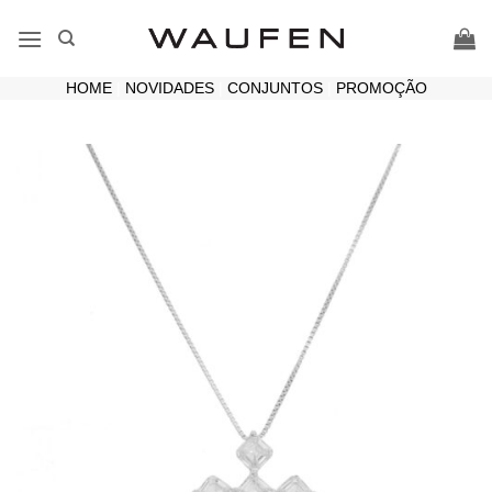
Skip
to
content
HOME
|
NOVIDADES
|
CONJUNTOS
|
PROMOÇÃO