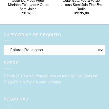
Colar Da Moda Agua
Colar Gota Pedra Verde
Marinha Folheado A Ouro
Leitosa Semi Joia Fina Em
Semi Joias
Rodio
R$
137,00
R$
135,00
CATEGORIAS DE PRODUTO
Colares Religiosos
×
SOBRE
Desde 2010 a Waufen oferece as mais lindas Joias em
Prata Fina 925 para venda online.
PESQUISAR