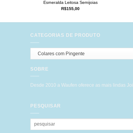
Esmeralda Leitosa Semijoias
R$
155,00
CATEGORIAS DE PRODUTO
Colares com Pingente
SOBRE
Desde 2010 a Waufen oferece as mais lindas Joi
PESQUISAR
Pesquisar
por: