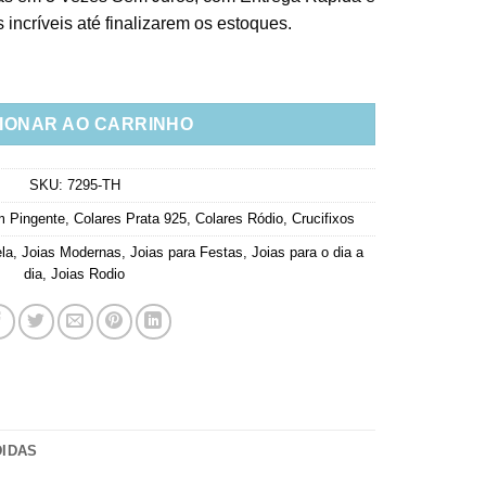
incríveis até finalizarem os estoques.
Crucifixos e Estrelinhas Jóias Exclusivas em Prata 925 Rodio qua
IONAR AO CARRINHO
SKU:
7295-TH
m Pingente
,
Colares Prata 925
,
Colares Ródio
,
Crucifixos
ela
,
Joias Modernas
,
Joias para Festas
,
Joias para o dia a
dia
,
Joias Rodio
DIDAS