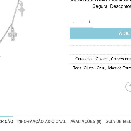
Segura. Descontos 
Gargantilha De Zirconias com 
ADIC
Categorias:
Colares
,
Colares co
Tags:
Cristal
,
Cruz
,
Joias de Estr
CRIÇÃO
INFORMAÇÃO ADICIONAL
AVALIAÇÕES (0)
GUIA DE ME