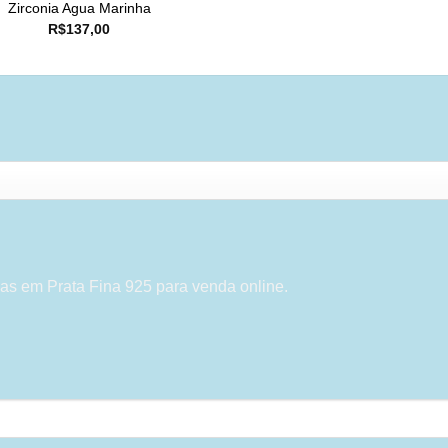
Zirconia Agua Marinha
R$
137,00
as em Prata Fina 925 para venda online.