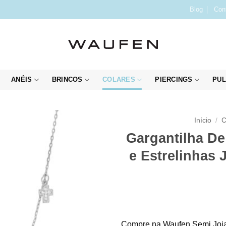
Blog
Con
ANÉIS
BRINCOS
COLARES
PIERCINGS
PUL
Início
/
C
Gargantilha De
e Estrelinhas 
Compre na Waufen Semi Joia