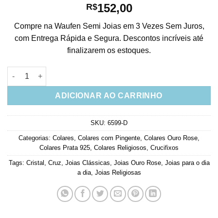
152,00
R$
Compre na Waufen Semi Joias em 3 Vezes Sem Juros,
com Entrega Rápida e Segura. Descontos incríveis até
finalizarem os estoques.
Crucifixo Delicado De Estrelinhas Em Prata De Lei Rose Gold q
ADICIONAR AO CARRINHO
SKU:
6599-D
Categorias:
Colares
,
Colares com Pingente
,
Colares Ouro Rose
,
Colares Prata 925
,
Colares Religiosos
,
Crucifixos
Tags:
Cristal
,
Cruz
,
Joias Clássicas
,
Joias Ouro Rose
,
Joias para o dia
a dia
,
Joias Religiosas