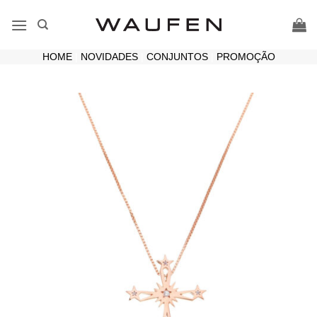
Skip
to
content
HOME
|
NOVIDADES
|
CONJUNTOS
|
PROMOÇÃO