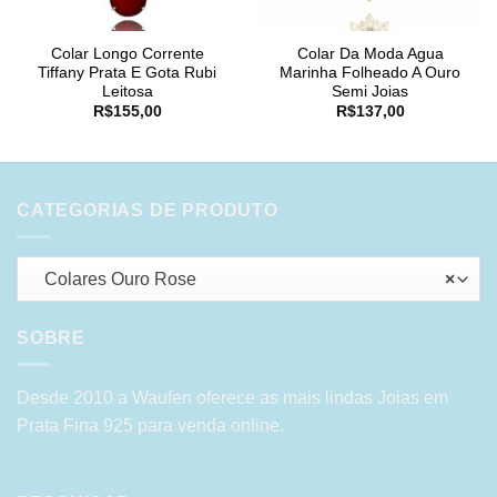
Colar Longo Corrente
Colar Da Moda Agua
Tiffany Prata E Gota Rubi
Marinha Folheado A Ouro
Leitosa
Semi Joias
R$
155,00
R$
137,00
CATEGORIAS DE PRODUTO
Colares Ouro Rose
×
SOBRE
Desde 2010 a Waufen oferece as mais lindas Joias em
Prata Fina 925 para venda online.