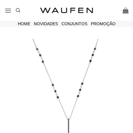
Skip
to
content
HOME
|
NOVIDADES
|
CONJUNTOS
|
PROMOÇÃO