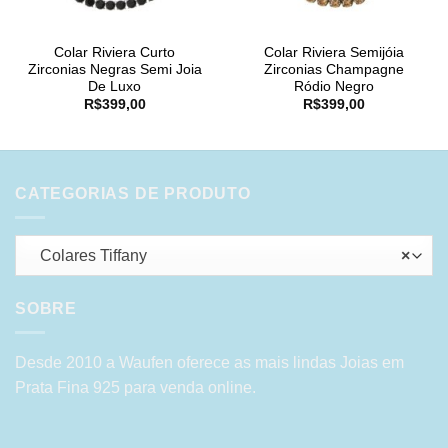
Colar Riviera Curto
Colar Riviera Semijóia
Zirconias Negras Semi Joia
Zirconias Champagne
De Luxo
Ródio Negro
R$
399,00
R$
399,00
CATEGORIAS DE PRODUTO
Colares Tiffany
×
SOBRE
Desde 2010 a Waufen oferece as mais lindas Joias em
Prata Fina 925 para venda online.