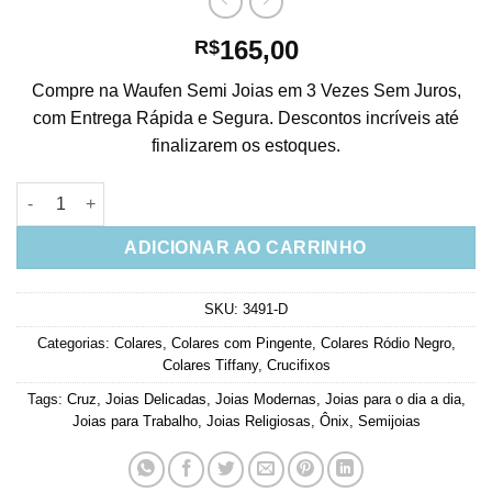
165,00
R$
Compre na Waufen Semi Joias em 3 Vezes Sem Juros,
com Entrega Rápida e Segura. Descontos incríveis até
finalizarem os estoques.
Crucifixo Zirconias Pretas Com Corrente Tiffany Pontos Luz R
ADICIONAR AO CARRINHO
SKU:
3491-D
Categorias:
Colares
,
Colares com Pingente
,
Colares Ródio Negro
,
Colares Tiffany
,
Crucifixos
Tags:
Cruz
,
Joias Delicadas
,
Joias Modernas
,
Joias para o dia a dia
,
Joias para Trabalho
,
Joias Religiosas
,
Ônix
,
Semijoias