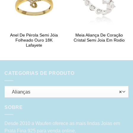
Anel De Pérola Semi Jóia
Meia Aliança De Coração
Folheado Ouro 18K
Cristal Semi Joia Em Rodio
Lafayete
CATEGORIAS DE PRODUTO
Alianças
×
SOBRE
Desde 2010 a Waufen oferece as mais lindas Joias em
Prata Fina 925 para venda online.