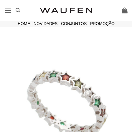
Skip
to
content
HOME
|
NOVIDADES
|
CONJUNTOS
|
PROMOÇÃO