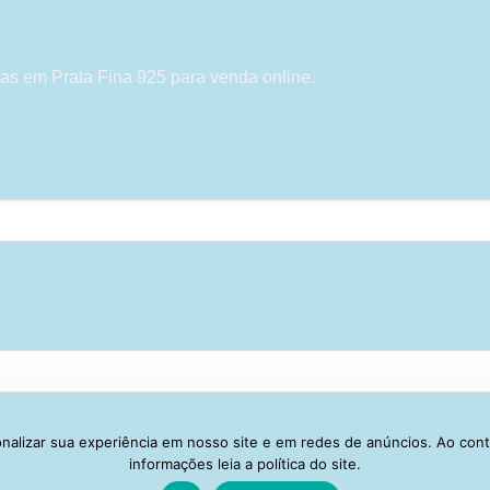
as em Prata Fina 925 para venda online.
alizar sua experiência em nosso site e em redes de anúncios. Ao con
Visa
PayPal
Stripe
MasterCard
Cash
informações leia a política do site.
On