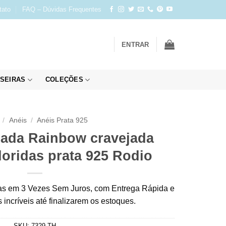
tato
FAQ – Dúvidas Frequentes
ENTRAR
SEIRAS
COLEÇÕES
/
Anéis
/
Anéis Prata 925
cada Rainbow cravejada
loridas prata 925 Rodio
s em 3 Vezes Sem Juros, com Entrega Rápida e
incríveis até finalizarem os estoques.
SKU:
7329-TH