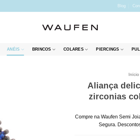
Blog
Con
ANÉIS
BRINCOS
COLARES
PIERCINGS
PUL
Início
Aliança deli
zirconias co
Compre na Waufen Semi Joia
Segura. Descontos 