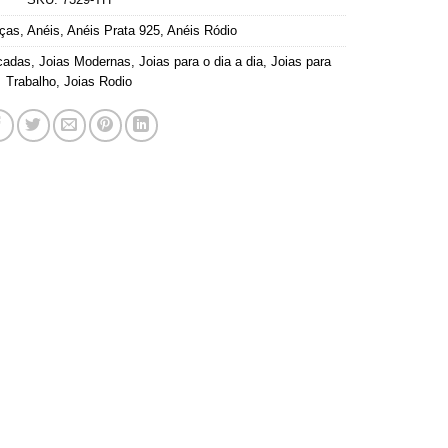
nças
,
Anéis
,
Anéis Prata 925
,
Anéis Ródio
icadas
,
Joias Modernas
,
Joias para o dia a dia
,
Joias para
Trabalho
,
Joias Rodio