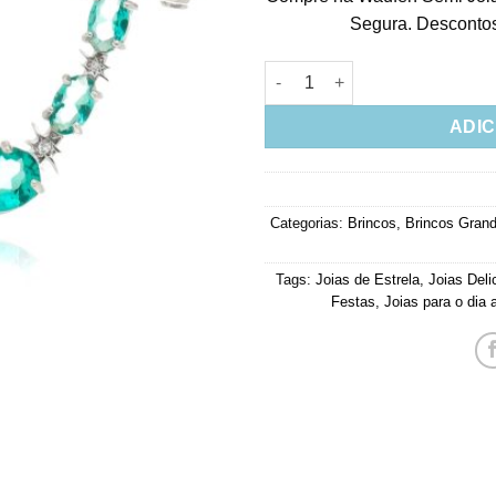
Segura. Descontos 
Ear Cuff Com Piercing Fake Cr
ADIC
Categorias:
Brincos
,
Brincos Gran
Tags:
Joias de Estrela
,
Joias Deli
Festas
,
Joias para o dia 