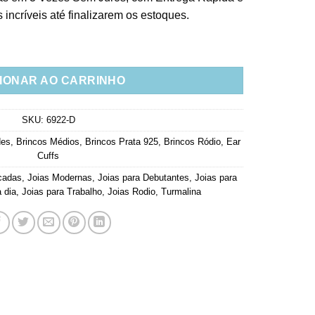
incríveis até finalizarem os estoques.
istais Turmalina E Estrelinhas Prata 925 Banho Rodio Joias quant
IONAR AO CARRINHO
SKU:
6922-D
des
,
Brincos Médios
,
Brincos Prata 925
,
Brincos Ródio
,
Ear
Cuffs
cadas
,
Joias Modernas
,
Joias para Debutantes
,
Joias para
a dia
,
Joias para Trabalho
,
Joias Rodio
,
Turmalina