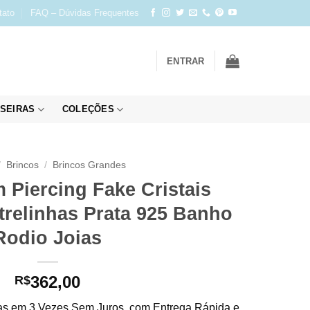
tato
FAQ – Dúvidas Frequentes
ENTRAR
SEIRAS
COLEÇÕES
/
Brincos
/
Brincos Grandes
 Piercing Fake Cristais
trelinhas Prata 925 Banho
Rodio Joias
362,00
R$
s em 3 Vezes Sem Juros, com Entrega Rápida e