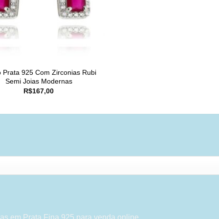
o Prata 925 Com Zirconias Rubi
Semi Joias Modernas
R$
167,00
as em Prata Fina 925 para venda online.