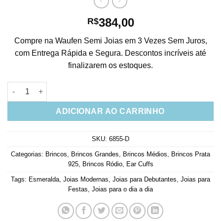
384,00
R$
Compre na Waufen Semi Joias em 3 Vezes Sem Juros,
com Entrega Rápida e Segura. Descontos incríveis até
finalizarem os estoques.
Ear Cuff Prata 925 Luxuoso Cravejado Esmeralda Com Piercing
ADICIONAR AO CARRINHO
SKU:
6855-D
Categorias:
Brincos
,
Brincos Grandes
,
Brincos Médios
,
Brincos Prata
925
,
Brincos Ródio
,
Ear Cuffs
Tags:
Esmeralda
,
Joias Modernas
,
Joias para Debutantes
,
Joias para
Festas
,
Joias para o dia a dia