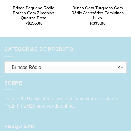
Brinco Pequeno Ródio
Brinco Gota Turquesa Com
Branco Com Zirconias
Ródio Acessórios Femininos
Quartzo Rosa
Luxo
R$
155,00
R$
99,00
CATEGORIAS DE PRODUTO
Brincos Ródio
×
SOBRE
Desde 2010 a Waufen oferece as mais lindas Joias em
Prata Fina 925 para venda online.
PESQUISAR