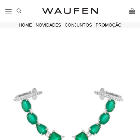
Skip
to
content
HOME
|
NOVIDADES
|
CONJUNTOS
|
PROMOÇÃO