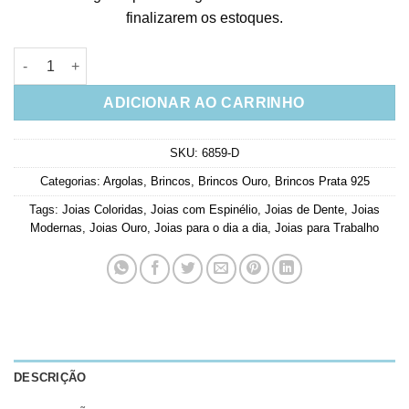
finalizarem os estoques.
Brinco Dente De Sabre Resina Branca E Espinelios Coloridos 
ADICIONAR AO CARRINHO
SKU:
6859-D
Categorias:
Argolas
,
Brincos
,
Brincos Ouro
,
Brincos Prata 925
Tags:
Joias Coloridas
,
Joias com Espinélio
,
Joias de Dente
,
Joias
Modernas
,
Joias Ouro
,
Joias para o dia a dia
,
Joias para Trabalho
DESCRIÇÃO