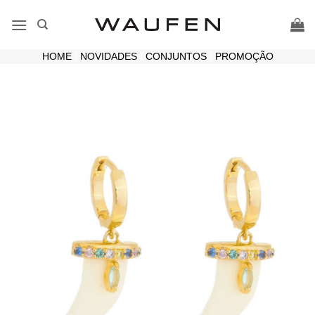
Skip
to
content
HOME
|
NOVIDADES
|
CONJUNTOS
|
PROMOÇÃO