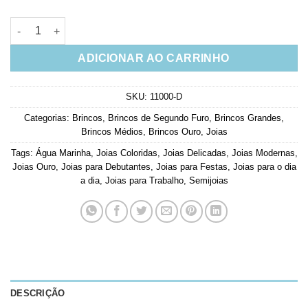
Brinco Chain Luxo Riviera Colorida Semi Joia Banho Ouro qua
ADICIONAR AO CARRINHO
SKU:
11000-D
Categorias:
Brincos
,
Brincos de Segundo Furo
,
Brincos Grandes
,
Brincos Médios
,
Brincos Ouro
,
Joias
Tags:
Água Marinha
,
Joias Coloridas
,
Joias Delicadas
,
Joias Modernas
,
Joias Ouro
,
Joias para Debutantes
,
Joias para Festas
,
Joias para o dia
a dia
,
Joias para Trabalho
,
Semijoias
DESCRIÇÃO