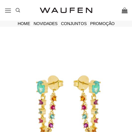
Skip
to
content
HOME
|
NOVIDADES
|
CONJUNTOS
|
PROMOÇÃO