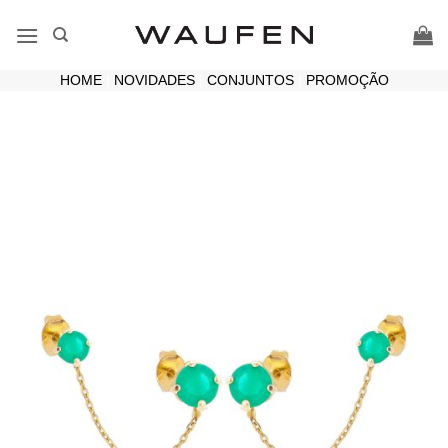
Skip
to
content
HOME
|
NOVIDADES
|
CONJUNTOS
|
PROMOÇÃO