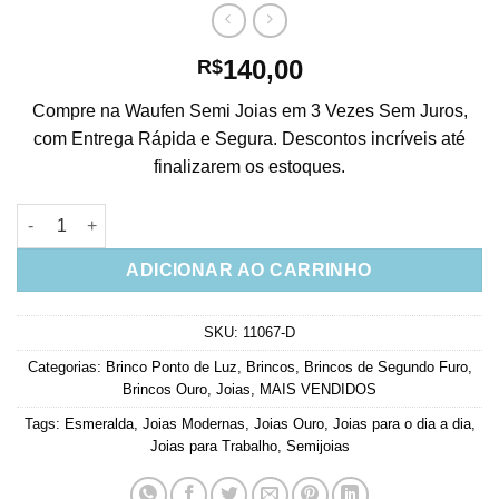
140,00
R$
Compre na Waufen Semi Joias em 3 Vezes Sem Juros,
com Entrega Rápida e Segura. Descontos incríveis até
finalizarem os estoques.
Brinco Duplo Corrente Esmeralda Leitosa Banho Ouro Semi Joi
ADICIONAR AO CARRINHO
SKU:
11067-D
Categorias:
Brinco Ponto de Luz
,
Brincos
,
Brincos de Segundo Furo
,
Brincos Ouro
,
Joias
,
MAIS VENDIDOS
Tags:
Esmeralda
,
Joias Modernas
,
Joias Ouro
,
Joias para o dia a dia
,
Joias para Trabalho
,
Semijoias