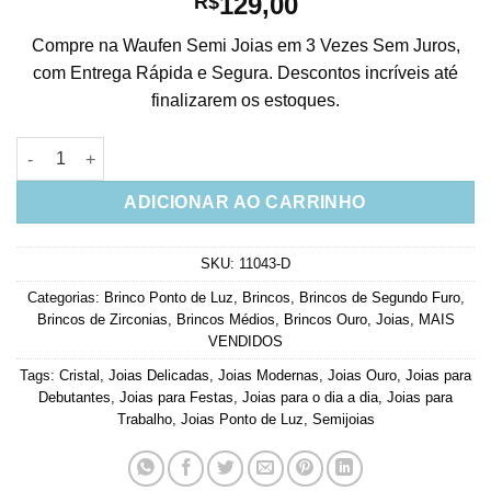
129,00
R$
Compre na Waufen Semi Joias em 3 Vezes Sem Juros,
com Entrega Rápida e Segura. Descontos incríveis até
finalizarem os estoques.
Brinco Chain de Medalha Com Zirconia Banho Ouro Semi Joia 
ADICIONAR AO CARRINHO
SKU:
11043-D
Categorias:
Brinco Ponto de Luz
,
Brincos
,
Brincos de Segundo Furo
,
Brincos de Zirconias
,
Brincos Médios
,
Brincos Ouro
,
Joias
,
MAIS
VENDIDOS
Tags:
Cristal
,
Joias Delicadas
,
Joias Modernas
,
Joias Ouro
,
Joias para
Debutantes
,
Joias para Festas
,
Joias para o dia a dia
,
Joias para
Trabalho
,
Joias Ponto de Luz
,
Semijoias