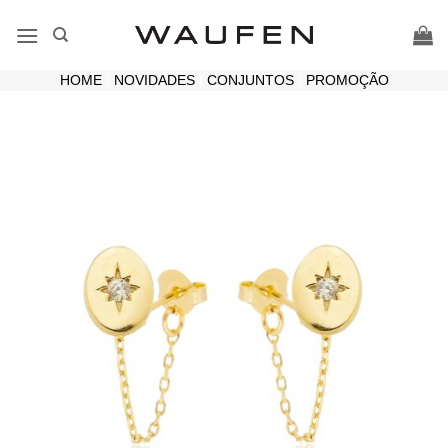
Skip
to
content
HOME
|
NOVIDADES
|
CONJUNTOS
|
PROMOÇÃO