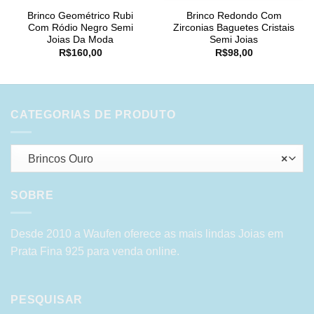
Brinco Geométrico Rubi
Brinco Redondo Com
Com Ródio Negro Semi
Zirconias Baguetes Cristais
Joias Da Moda
Semi Joias
R$
160,00
R$
98,00
CATEGORIAS DE PRODUTO
Brincos Ouro
×
SOBRE
Desde 2010 a Waufen oferece as mais lindas Joias em
Prata Fina 925 para venda online.
PESQUISAR