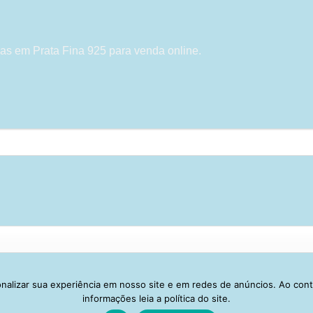
as em Prata Fina 925 para venda online.
alizar sua experiência em nosso site e em redes de anúncios. Ao con
Visa
PayPal
Stripe
MasterCard
Cash
informações leia a política do site.
On