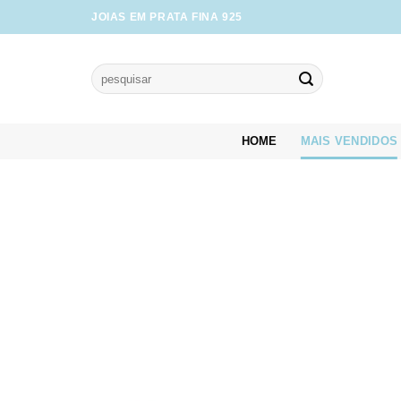
Skip
JOIAS EM PRATA FINA 925
to
content
Pesquisar
por:
HOME
MAIS VENDIDOS