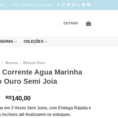
tato
FAQ – Dúvidas Frequentes
ENTRAR
SEIRAS
COLEÇÕES
o
/
Brincos
/
Brincos Ouro
 Corrente Agua Marinha
 Ouro Semi Joia
140,00
R$
s em 3 Vezes Sem Juros, com Entrega Rápida e
incríveis até finalizarem os estoques.