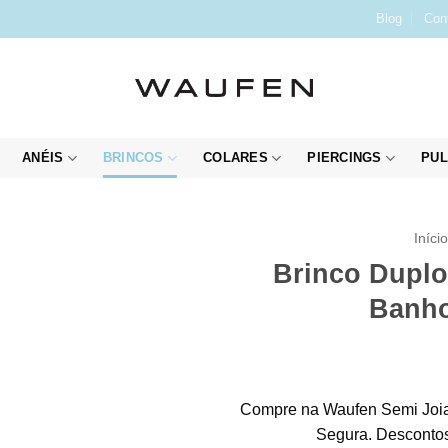
Blog
Con
ANÉIS
BRINCOS
COLARES
PIERCINGS
PUL
Iníci
Brinco Duplo
Banho
Compre na Waufen Semi Joia
Segura. Descontos 