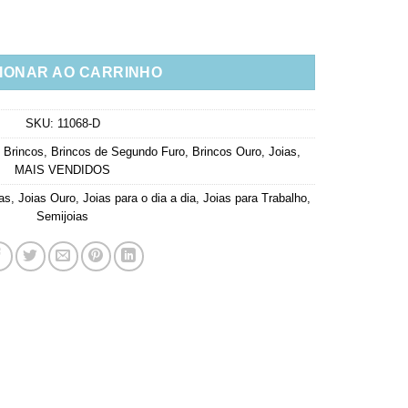
arinha Banho Ouro Semi Joia quantidade
IONAR AO CARRINHO
SKU:
11068-D
,
Brincos
,
Brincos de Segundo Furo
,
Brincos Ouro
,
Joias
,
MAIS VENDIDOS
as
,
Joias Ouro
,
Joias para o dia a dia
,
Joias para Trabalho
,
Semijoias