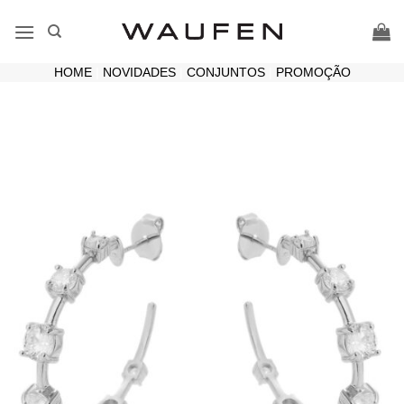
Skip
to
content
HOME
|
NOVIDADES
|
CONJUNTOS
|
PROMOÇÃO