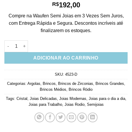
192,00
R$
Compre na Waufen Semi Joias em 3 Vezes Sem Juros,
com Entrega Rápida e Segura. Descontos incríveis até
finalizarem os estoques.
Argola da moda de gota e zirconias redondinhas brancas em ro
ADICIONAR AO CARRINHO
SKU:
4523-D
Categorias:
Argolas
,
Brincos
,
Brincos de Zirconias
,
Brincos Grandes
,
Brincos Médios
,
Brincos Ródio
Tags:
Cristal
,
Joias Delicadas
,
Joias Modernas
,
Joias para o dia a dia
,
Joias para Trabalho
,
Joias Rodio
,
Semijoias