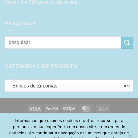
Prata Fina 925 para venda online.
PESQUISAR
Pesquisar
por:
CATEGORIAS DE PRODUTO
Brincos de Zirconias
×
Visa
PayPal
Stripe
MasterCard
Cash
On
Informamos que usamos cookies e outros recursos para
HOME
SOBRE
POLÍTICA DE PRIVACIDADE
ENTREGA
Delivery
TROCA E DEVOLUÇÃO
GARANTIA
FAQ
CARRINHO
personalizar sua experiência em nosso site e em redes de
MINHA CONTA
CONTATO
anúncios. Ao continuar a navegação assumimos que esteja de