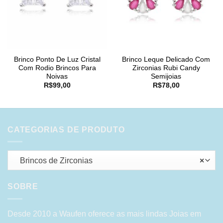
Brinco Ponto De Luz Cristal
Brinco Leque Delicado Com
Com Rodio Brincos Para
Zirconias Rubi Candy
Noivas
Semijoias
R$
99,00
R$
78,00
CATEGORIAS DE PRODUTO
Brincos de Zirconias
×
SOBRE
Desde 2010 a Waufen oferece as mais lindas Joias em