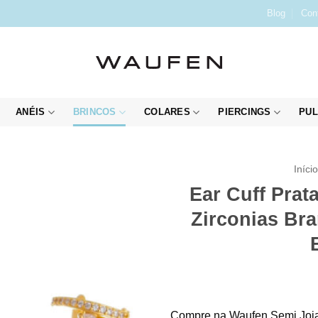
Blog
Con
ANÉIS
BRINCOS
COLARES
PIERCINGS
PUL
Iníci
Ear Cuff Prat
Zirconias Br
Compre na Waufen Semi Joia