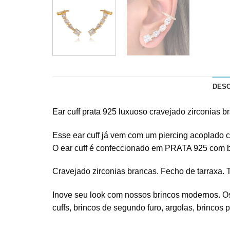
DES
Ear cuff prata 925
luxuoso cravejado zirconias b
Esse ear cuff já vem com um piercing acoplado c
O ear cuff é confeccionado em
PRATA 925
com b
Cravejado zirconias brancas. Fecho de tarraxa. T
Inove seu look com nossos
brincos modernos
. O
cuffs, brincos de segundo furo, argolas, brincos p