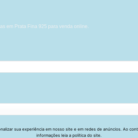
as em Prata Fina 925 para venda online.
alizar sua experiência em nosso site e em redes de anúncios. Ao con
Visa
PayPal
Stripe
MasterCard
Cash
informações leia a política do site.