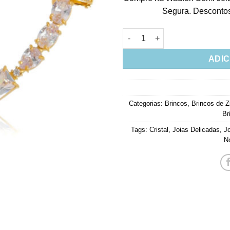
Segura. Descontos 
Ear Cuff Prata 925 Luxuoso C
ADIC
Categorias:
Brincos
,
Brincos de Z
Br
Tags:
Cristal
,
Joias Delicadas
,
J
N