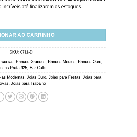
incríveis até finalizarem os estoques.
ravejado Zirconias Brancas Com Piercing Fake Banho Ouro quant
IONAR AO CARRINHO
SKU:
6711-D
irconias
,
Brincos Grandes
,
Brincos Médios
,
Brincos Ouro
,
incos Prata 925
,
Ear Cuffs
oias Modernas
,
Joias Ouro
,
Joias para Festas
,
Joias para
oivas
,
Joias para Trabalho