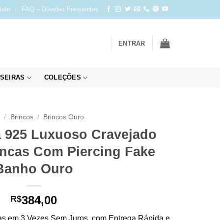
tato
FAQ – Dúvidas Frequentes
ENTRAR
SEIRAS
COLEÇÕES
o
/
Brincos
/
Brincos Ouro
a 925 Luxuoso Cravejado
ancas Com Piercing Fake
Banho Ouro
384,00
R$
s em 3 Vezes Sem Juros, com Entrega Rápida e