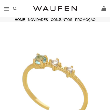
Skip
to
content
HOME
|
NOVIDADES
|
CONJUNTOS
|
PROMOÇÃO