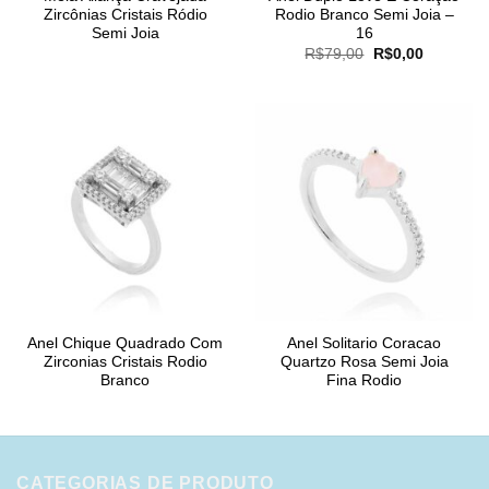
Zircônias Cristais Ródio
Rodio Branco Semi Joia –
Semi Joia
16
O
O
R$
79,00
R$
0,00
preço
preço
original
atual
era:
é:
R$79,00.
R$0,00.
Anel Chique Quadrado Com
Anel Solitario Coracao
Zirconias Cristais Rodio
Quartzo Rosa Semi Joia
Branco
Fina Rodio
CATEGORIAS DE PRODUTO