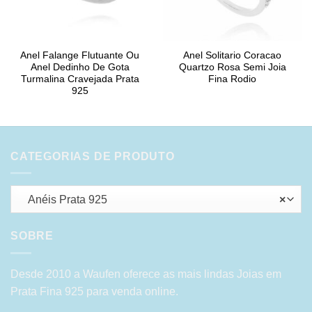
Anel Falange Flutuante Ou
Anel Solitario Coracao
Anel Dedinho De Gota
Quartzo Rosa Semi Joia
Turmalina Cravejada Prata
Fina Rodio
925
CATEGORIAS DE PRODUTO
Anéis Prata 925
×
SOBRE
Desde 2010 a Waufen oferece as mais lindas Joias em
Prata Fina 925 para venda online.