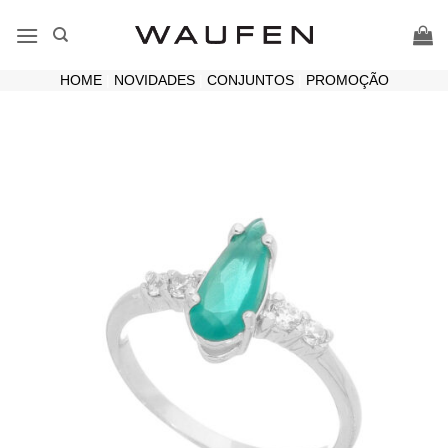
Skip
to
content
HOME
|
NOVIDADES
|
CONJUNTOS
|
PROMOÇÃO