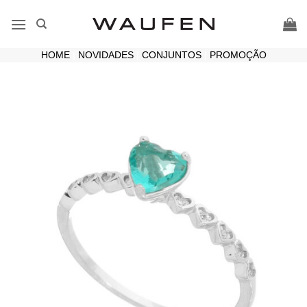
Skip
to
content
HOME
|
NOVIDADES
|
CONJUNTOS
|
PROMOÇÃO