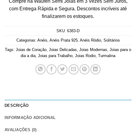
Compre na Waufen Semi Joias em 3 Vezes Sem Juros,
com Entrega Rápida e Segura. Descontos incríveis até
finalizarem os estoques.
SKU:
6383-D
Categorias:
Anéis
,
Anéis Prata 925
,
Anéis Ródio
,
Solitários
Tags:
Joias de Coração
,
Joias Delicadas
,
Joias Modernas
,
Joias para o
dia a dia
,
Joias para Trabalho
,
Joias Rodio
,
Turmalina
DESCRIÇÃO
INFORMAÇÃO ADICIONAL
AVALIAÇÕES (0)