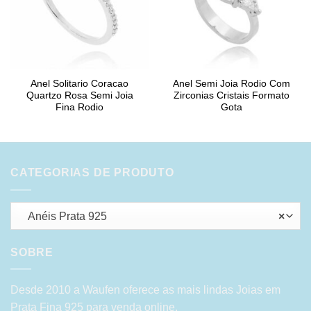
Anel Solitario Coracao
Anel Semi Joia Rodio Com
Quartzo Rosa Semi Joia
Zirconias Cristais Formato
Fina Rodio
Gota
CATEGORIAS DE PRODUTO
Anéis Prata 925
×
SOBRE
Desde 2010 a Waufen oferece as mais lindas Joias em
Prata Fina 925 para venda online.