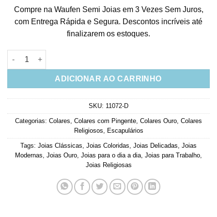
Compre na Waufen Semi Joias em 3 Vezes Sem Juros,
com Entrega Rápida e Segura. Descontos incríveis até
finalizarem os estoques.
Colar Medalha Nossa Senhora Cravejada Zirconias Banho Ouro
ADICIONAR AO CARRINHO
SKU:
11072-D
Categorias:
Colares
,
Colares com Pingente
,
Colares Ouro
,
Colares
Religiosos
,
Escapulários
Tags:
Joias Clássicas
,
Joias Coloridas
,
Joias Delicadas
,
Joias
Modernas
,
Joias Ouro
,
Joias para o dia a dia
,
Joias para Trabalho
,
Joias Religiosas