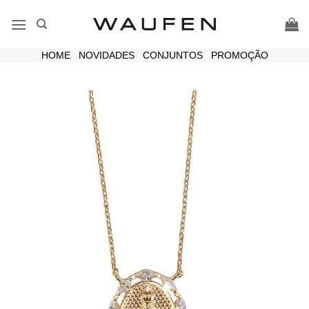
Skip
to
content
HOME
|
NOVIDADES
|
CONJUNTOS
|
PROMOÇÃO