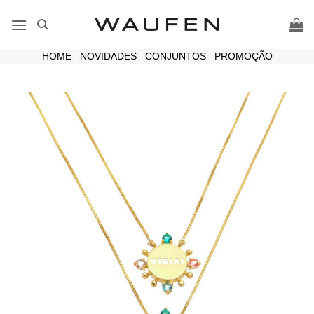
Skip
to
content
HOME
|
NOVIDADES
|
CONJUNTOS
|
PROMOÇÃO