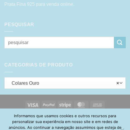
Prata Fina 925 para venda online.
PESQUISAR
Pesquisar
por:
CATEGORIAS DE PRODUTO
Colares Ouro
×
Visa
PayPal
Stripe
MasterCard
Cash
On
Informamos que usamos cookies e outros recursos para
HOME
SOBRE
POLÍTICA DE PRIVACIDADE
ENTREGA
Delivery
TROCA E DEVOLUÇÃO
GARANTIA
FAQ
CARRINHO
personalizar sua experiência em nosso site e em redes de
MINHA CONTA
CONTATO
anúncios. Ao continuar a navegação assumimos que esteja de