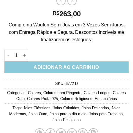
263,00
R$
Compre na Waufen Semi Joias em 3 Vezes Sem Juros,
com Entrega Rápida e Segura. Descontos incríveis até
finalizarem os estoques.
Escapulario Orai E Vigiai Longo Em Prata 925 Banho Ouro E Cri
ADICIONAR AO CARRINHO
SKU:
6772-D
Categorias:
Colares
,
Colares com Pingente
,
Colares Longos
,
Colares
Ouro
,
Colares Prata 925
,
Colares Religiosos
,
Escapulários
Tags:
Joias Clássicas
,
Joias Coloridas
,
Joias Delicadas
,
Joias
Modernas
,
Joias Ouro
,
Joias para o dia a dia
,
Joias para Trabalho
,
Joias Religiosas