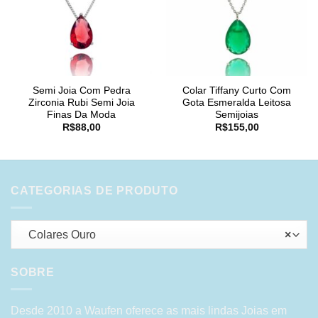
Semi Joia Com Pedra
Colar Tiffany Curto Com
Zirconia Rubi Semi Joia
Gota Esmeralda Leitosa
Finas Da Moda
Semijoias
R$
88,00
R$
155,00
CATEGORIAS DE PRODUTO
Colares Ouro
×
SOBRE
Desde 2010 a Waufen oferece as mais lindas Joias em