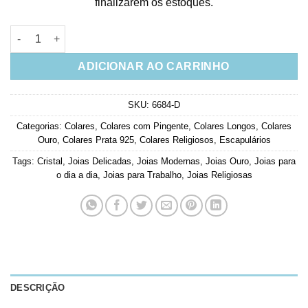
finalizarem os estoques.
Escapulario Orai E Vigiai Longo Em Prata 925 Banho Ouro E Zi
ADICIONAR AO CARRINHO
SKU:
6684-D
Categorias:
Colares
,
Colares com Pingente
,
Colares Longos
,
Colares
Ouro
,
Colares Prata 925
,
Colares Religiosos
,
Escapulários
Tags:
Cristal
,
Joias Delicadas
,
Joias Modernas
,
Joias Ouro
,
Joias para
o dia a dia
,
Joias para Trabalho
,
Joias Religiosas
DESCRIÇÃO