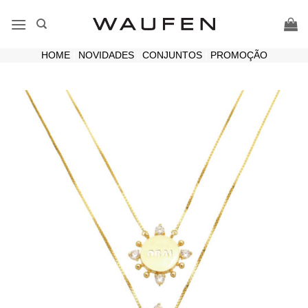
Skip
to
content
HOME
|
NOVIDADES
|
CONJUNTOS
|
PROMOÇÃO