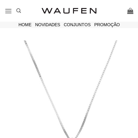
Skip
to
content
HOME
|
NOVIDADES
|
CONJUNTOS
|
PROMOÇÃO