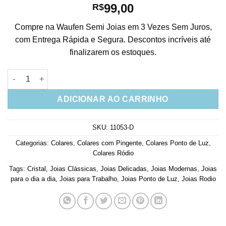
99,00
R$
Compre na Waufen Semi Joias em 3 Vezes Sem Juros,
com Entrega Rápida e Segura. Descontos incríveis até
finalizarem os estoques.
Gargantilha Ponto De Luz Zirconia Branca quantidade
ADICIONAR AO CARRINHO
SKU:
11053-D
Categorias:
Colares
,
Colares com Pingente
,
Colares Ponto de Luz
,
Colares Ródio
Tags:
Cristal
,
Joias Clássicas
,
Joias Delicadas
,
Joias Modernas
,
Joias
para o dia a dia
,
Joias para Trabalho
,
Joias Ponto de Luz
,
Joias Rodio