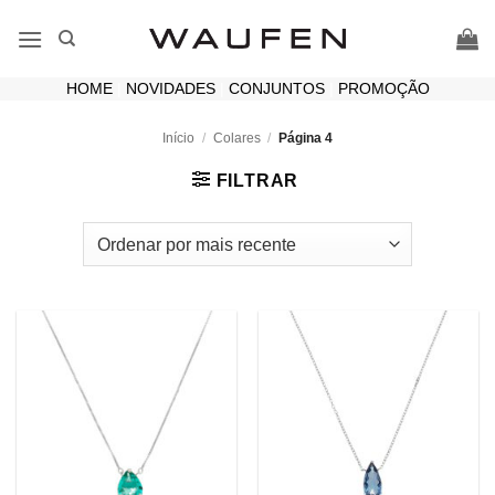
Skip
to
content
HOME
|
NOVIDADES
|
CONJUNTOS
|
PROMOÇÃO
Início
/
Colares
/
Página 4
FILTRAR