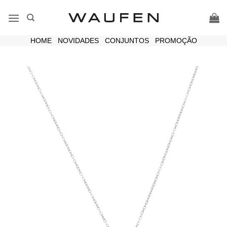
Skip
to
content
HOME
|
NOVIDADES
|
CONJUNTOS
|
PROMOÇÃO