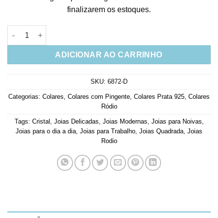
finalizarem os estoques.
Colar Luxo Quadrado Zirconia Cristal Corrente Cartier Rodio J
ADICIONAR AO CARRINHO
SKU:
6872-D
Categorias:
Colares
,
Colares com Pingente
,
Colares Prata 925
,
Colares
Ródio
Tags:
Cristal
,
Joias Delicadas
,
Joias Modernas
,
Joias para Noivas
,
Joias para o dia a dia
,
Joias para Trabalho
,
Joias Quadrada
,
Joias
Rodio